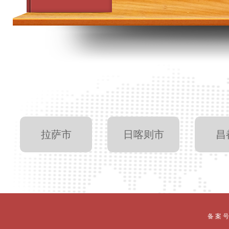
拉萨市
日喀则市
昌
备 案 号