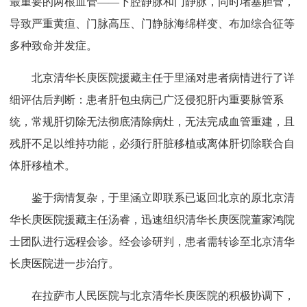
最重要的两根血管——下腔静脉和门静脉，同时堵塞胆管，
导致严重黄疸、门脉高压、门静脉海绵样变、布加综合征等
多种致命并发症。
北京清华长庚医院援藏主任于里涵对患者病情进行了详
细评估后判断：患者肝包虫病已广泛侵犯肝内重要脉管系
统，常规肝切除无法彻底清除病灶，无法完成血管重建，且
残肝不足以维持功能，必须行肝脏移植或离体肝切除联合自
体肝移植术。
鉴于病情复杂，于里涵立即联系已返回北京的原北京清
华长庚医院援藏主任汤睿，迅速组织清华长庚医院董家鸿院
士团队进行远程会诊。经会诊研判，患者需转诊至北京清华
长庚医院进一步治疗。
在拉萨市人民医院与北京清华长庚医院的积极协调下，