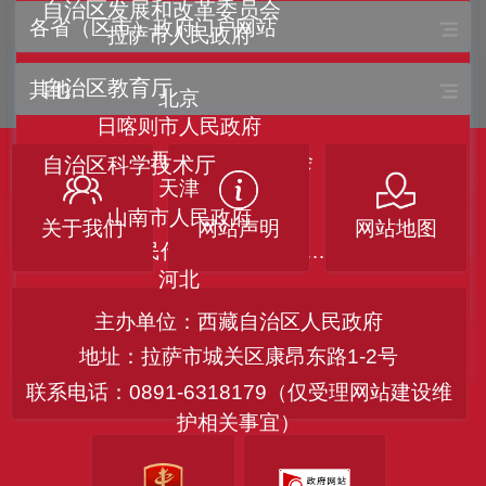
自治区发展和改革委员会
各省（区市）政府门户网站
拉萨市人民政府
自治区教育厅
其他
北京
日喀则市人民政府
中国共产党西藏自治区委员会
自治区科学技术厅
天津
山南市人民政府
关于我们
网站声明
网站地图
自治区经济和信息化厅
西藏自治区人民代表大会常务委员会
河北
林芝市人民政府
自治区民族事务委员会
主办单位：西藏自治区人民政府
中国人民政治协商会议西藏自治区委员会
地址：拉萨市城关区康昂东路1-2号
山西
联系电话：0891-6318179（仅受理网站建设维
自治区公安厅
昌都市人民政府
护相关事宜）
内蒙古
自治区民政厅