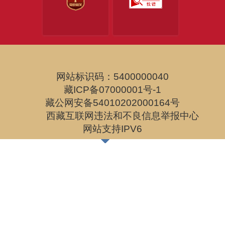
那曲市人民政府
辽宁
自治区司法厅
阿里地区行政公署
自治区财政厅
吉林
网站标识码：5400000040
藏ICP备07000001号-1
藏公网安备54010202000164号
自治区人力资源和社会保障厅
黑龙江
西藏互联网违法和不良信息举报中心
网站支持IPV6
自治区自然资源厅
上海
自治区生态环境厅
江苏
自治区住房和城乡建设厅