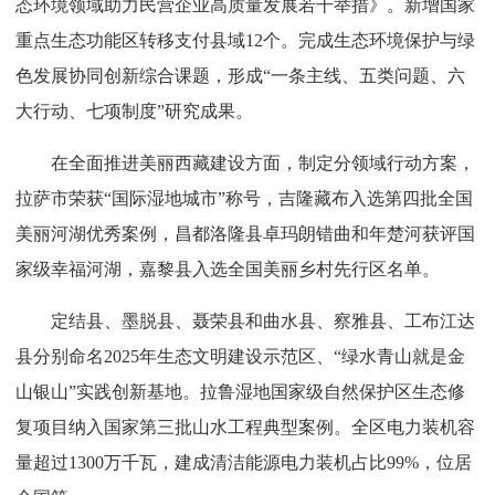
态环境领域助力民营企业高质量发展若干举措》。新增国家
重点生态功能区转移支付县域12个。完成生态环境保护与绿
色发展协同创新综合课题，形成“一条主线、五类问题、六
大行动、七项制度”研究成果。
在全面推进美丽西藏建设方面，制定分领域行动方案，
拉萨市荣获“国际湿地城市”称号，吉隆藏布入选第四批全国
美丽河湖优秀案例，昌都洛隆县卓玛朗错曲和年楚河获评国
家级幸福河湖，嘉黎县入选全国美丽乡村先行区名单。
定结县、墨脱县、聂荣县和曲水县、察雅县、工布江达
县分别命名2025年生态文明建设示范区、“绿水青山就是金
山银山”实践创新基地。拉鲁湿地国家级自然保护区生态修
复项目纳入国家第三批山水工程典型案例。全区电力装机容
量超过1300万千瓦，建成清洁能源电力装机占比99%，位居