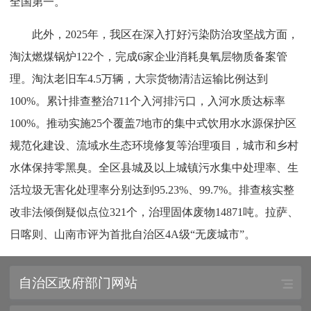
全国第一。
此外，2025年，我区在深入打好污染防治攻坚战方面，
淘汰燃煤锅炉122个，完成6家企业消耗臭氧层物质备案管
理。淘汰老旧车4.5万辆，大宗货物清洁运输比例达到
100%。累计排查整治711个入河排污口，入河水质达标率
100%。推动实施25个覆盖7地市的集中式饮用水水源保护区
规范化建设、流域水生态环境修复等治理项目，城市和乡村
水体保持零黑臭。全区县城及以上城镇污水集中处理率、生
活垃圾无害化处理率分别达到95.23%、99.7%。排查核实整
改非法倾倒疑似点位321个，治理固体废物14871吨。拉萨、
日喀则、山南市评为首批自治区4A级“无废城市”。
自治区政府部门网站