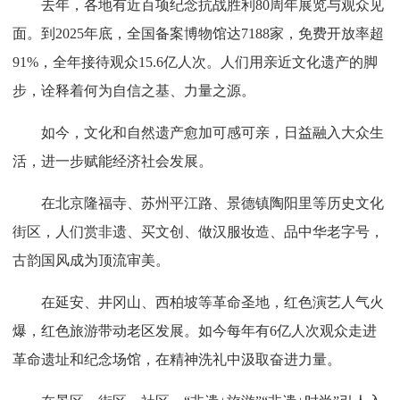
去年，各地有近百项纪念抗战胜利80周年展览与观众见
面。到2025年底，全国备案博物馆达7188家，免费开放率超
91%，全年接待观众15.6亿人次。人们用亲近文化遗产的脚
步，诠释着何为自信之基、力量之源。
如今，文化和自然遗产愈加可感可亲，日益融入大众生
活，进一步赋能经济社会发展。
在北京隆福寺、苏州平江路、景德镇陶阳里等历史文化
街区，人们赏非遗、买文创、做汉服妆造、品中华老字号，
古韵国风成为顶流审美。
在延安、井冈山、西柏坡等革命圣地，红色演艺人气火
爆，红色旅游带动老区发展。如今每年有6亿人次观众走进
革命遗址和纪念场馆，在精神洗礼中汲取奋进力量。