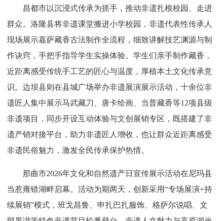
昌都市以沉浸式传承为抓手，推动非遗扎根校园、走进
群众。洛隆县将非遗课堂搬进小学校园，非遗代表性传承人
现场展示嘉萨藏香古法制作全流程，细致讲解技艺渊源与制
作诀窍，手把手指导学生实操体验。学生们亲手制作藏香，
近距离感受传统手工艺的匠心与温度，厚植本土文化传承意
识。边坝县则在县城广场举办非遗展演展示活动，十余位非
遗匠人集中展示马武藏刀、唐卡绘画、当普藏香等12项县级
非遗项目，同步开设互动体验与文创展销专区，既搭建了非
遗产销对接平台，助力非遗匠人增收，也让群众近距离感受
非遗民俗魅力，激发全民传承保护热情。
那曲市2026年文化和自然遗产日宣传展示活动在尼玛县
当惹雍错湖畔启幕。活动为期两天，创新采用“专场展演+持
续展销”模式，班戈昌鲁、申扎巴扎服饰、格萨尔说唱、文
部果谐等特色非遗节目轮番登台，非遗人文魅力与高原湖光