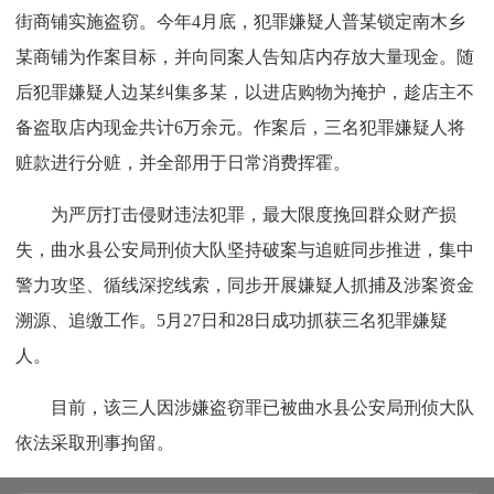
街商铺实施盗窃。今年4月底，犯罪嫌疑人普某锁定南木乡
某商铺为作案目标，并向同案人告知店内存放大量现金。随
后犯罪嫌疑人边某纠集多某，以进店购物为掩护，趁店主不
备盗取店内现金共计6万余元。作案后，三名犯罪嫌疑人将
赃款进行分赃，并全部用于日常消费挥霍。
为严厉打击侵财违法犯罪，最大限度挽回群众财产损
失，曲水县公安局刑侦大队坚持破案与追赃同步推进，集中
警力攻坚、循线深挖线索，同步开展嫌疑人抓捕及涉案资金
溯源、追缴工作。5月27日和28日成功抓获三名犯罪嫌疑
人。
目前，该三人因涉嫌盗窃罪已被曲水县公安局刑侦大队
依法采取刑事拘留。