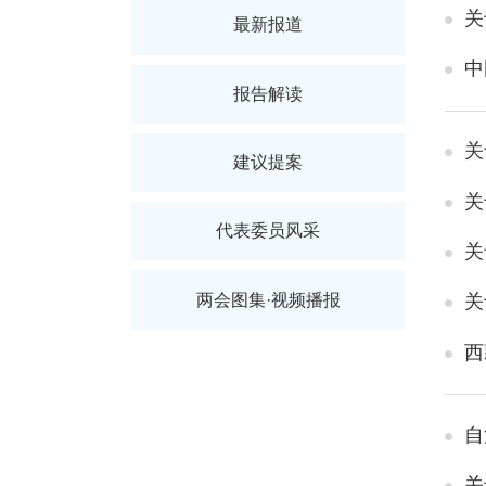
关
最新报道
中
报告解读
关
建议提案
关
代表委员风采
关
两会图集·视频播报
关
西
自
关