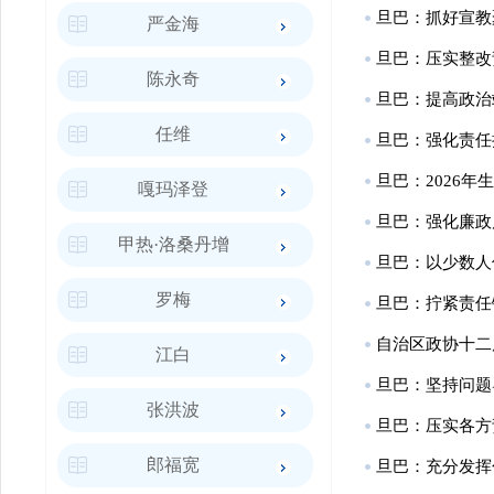
旦巴：抓好宣教
严金海
旦巴：压实整改
陈永奇
旦巴：提高政治
任维
旦巴：强化责任
旦巴：2026
嘎玛泽登
旦巴：强化廉政
甲热·洛桑丹增
旦巴：以少数人
罗梅
旦巴：拧紧责任
自治区政协十二
江白
旦巴：坚持问题
张洪波
旦巴：压实各方
郎福宽
旦巴：充分发挥