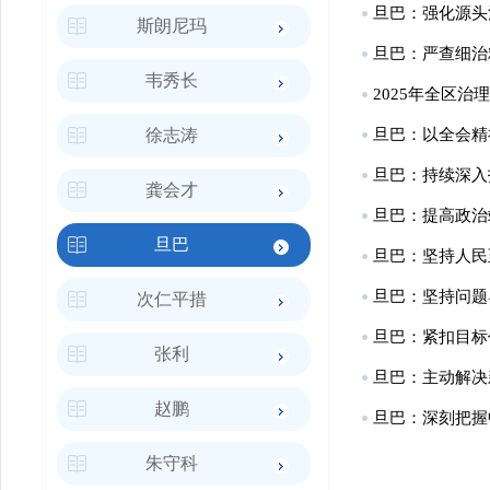
旦巴：强化源头
斯朗尼玛
旦巴：严查细治
韦秀长
2025年全区
徐志涛
旦巴：以全会精
旦巴：持续深入
龚会才
旦巴：提高政治
旦巴
旦巴：坚持人民
旦巴：坚持问题
次仁平措
旦巴：紧扣目标
张利
旦巴：主动解决
赵鹏
旦巴：深刻把握
朱守科