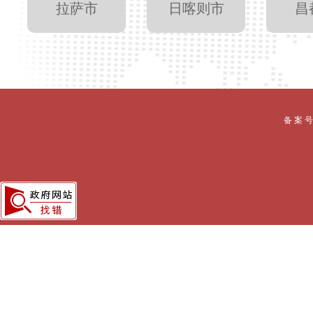
拉萨市
日喀则市
昌
备 案 号